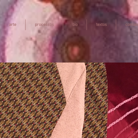
arte
processos
bio
textos
contat